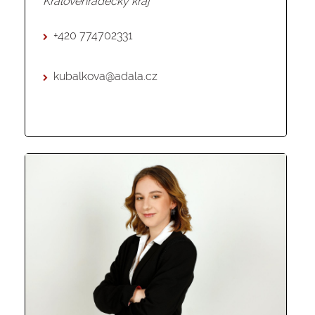
Královehradecký kraj
+420 774702331
kubalkova@adala.cz