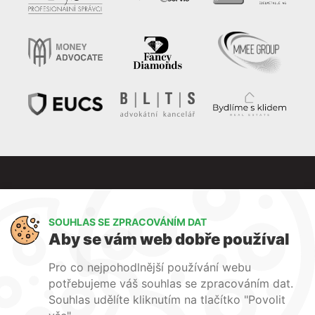
SOUHLAS SE ZPRACOVÁNÍM DAT
Aby se vám web dobře používal
Pro co nejpohodlnější používání webu
Váš partner ve světě financí
potřebujeme váš souhlas se zpracováním dat.
Souhlas udělíte kliknutím na tlačítko "Povolit