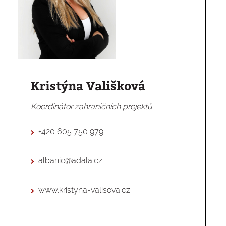
Kristýna Vališková
Koordinátor zahraničních projektů
+420 605 750 979
albanie@adala.cz
www.kristyna-valisova.cz