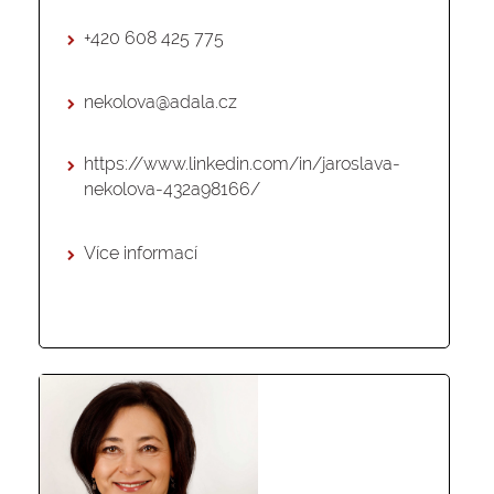
+420 608 425 775
nekolova@adala.cz
https://www.linkedin.com/in/jaroslava-
nekolova-432a98166/
Více informací