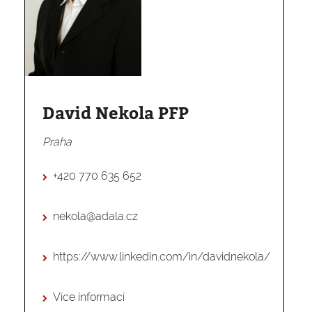
David Nekola PFP
Praha
+420 770 635 652
nekola@adala.cz
https://www.linkedin.com/in/davidnekola/
Více informací