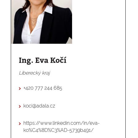
Ing. Eva Kočí
Liberecký kraj
+420 777 244 685
koci@adala.cz
https://www.linkedin.com/in/eva-
ko%C4%8D%C3%AD-5739b491/