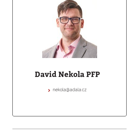
David Nekola PFP
nekola@adala.cz